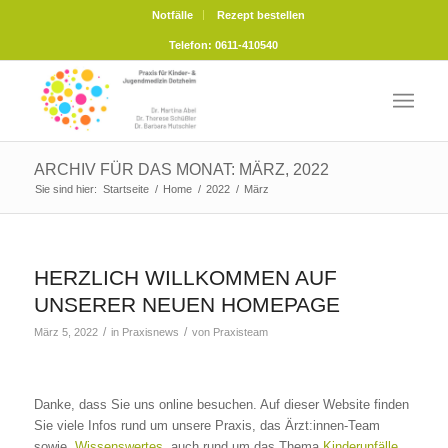
Notfälle
Rezept bestellen
Telefon: 0611-410540
ARCHIV FÜR DAS MONAT: MÄRZ, 2022
Sie sind hier:
Startseite
/
Home
/
2022
/
März
HERZLICH WILLKOMMEN AUF
UNSERER NEUEN HOMEPAGE
/
/
März 5, 2022
in
Praxisnews
von
Praxisteam
Danke, dass Sie uns online besuchen. Auf dieser Website finden
Sie viele Infos rund um unsere Praxis, das Ärzt:innen-Team
sowie
Wissenswertes
, auch rund um das Thema
Kinderunfälle
.