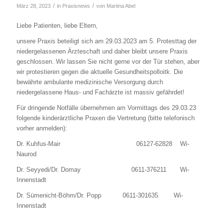
/
/
März 28, 2023
in
Praxisnews
von
Martina Abel
Liebe Patienten, liebe Eltern,
unsere Praxis beteiligt sich am 29.03.2023 am 5. Protesttag der
niedergelassenen Ärzteschaft und daher bleibt unsere Praxis
geschlossen. Wir lassen Sie nicht gerne vor der Tür stehen, aber
wir protestieren gegen die aktuelle Gesundheitspolloitk. Die
bewährte ambulante medizinische Versorgung durch
niedergelassene Haus- und Fachärzte ist massiv gefährdet!
Für dringende Notfälle übernehmen am Vormittags des 29.03.23
folgende kinderärztliche Praxen die Vertretung (bitte telefonisch
vorher anmelden):
Dr. Kuhfus-Mair 06127-62828 Wi-
Naurod
Dr. Seyyedi/Dr. Domay 0611-376211 Wi-
Innenstadt
Dr. Sümenicht-Böhm/Dr. Popp 0611-301635 Wi-
Innenstadt