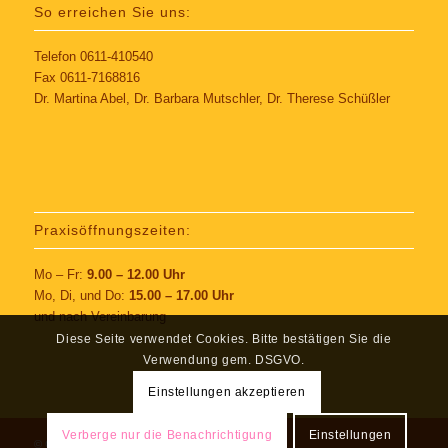
So erreichen Sie uns:
Telefon 0611-410540
Fax 0611-7168816
Dr. Martina Abel, Dr. Barbara Mutschler, Dr. Therese Schüßler
Praxisöffnungszeiten:
Mo – Fr:
9.00 – 12.00 Uhr
Mo, Di, und Do:
15.00 – 17.00 Uhr
und nach Vereinbarung
Diese Seite verwendet Cookies. Bitte bestätigen Sie die
Verwendung gem. DSGVO.
Einstellungen akzeptieren
Verberge nur die Benachrichtigung
Einstellungen
© Copyright - www.kinderarztpraxis-dotzheim.de